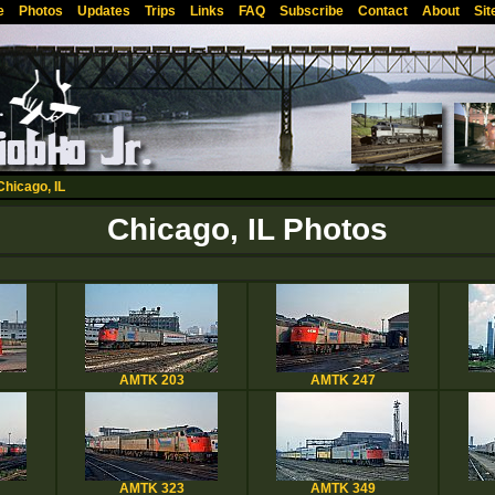
e
Photos
Updates
Trips
Links
FAQ
Subscribe
Contact
About
Sit
Chicago, IL
Chicago, IL Photos
AMTK 203
AMTK 247
AMTK 323
AMTK 349