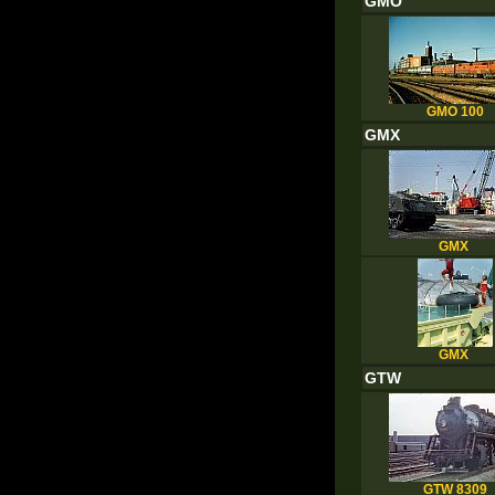
GMO
GMO 100
GMX
GMX
GMX
GTW
GTW 8309