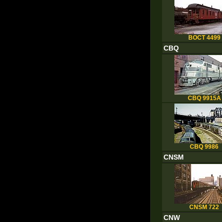
BOCT 4499
CBQ
CBQ 9915A
CBQ 9986
CNSM
CNSM 722
CNW