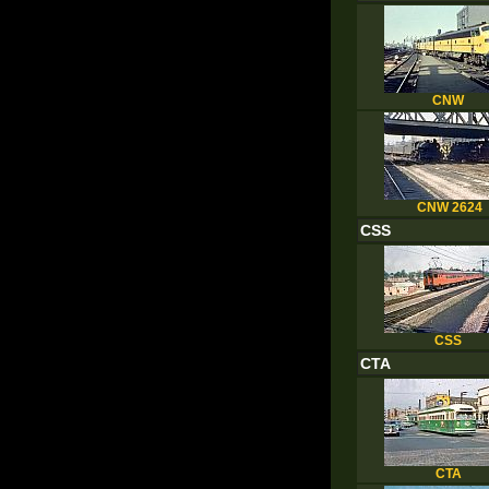
CNW
CNW 2624
CSS
CSS
CTA
CTA