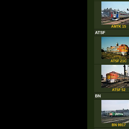
AMTK 15
ATSF
ATSF 21C
ATSF 52
BN
BN 9917