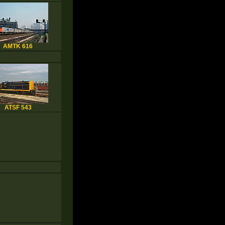
AMTK 616
ATSF 543