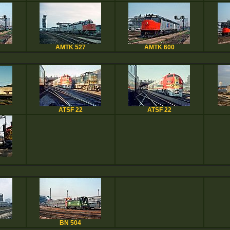
AMTK 527
AMTK 600
ATSF 22
ATSF 22
BN 504