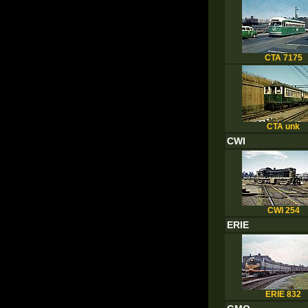
CTA 7175
CTA unk
CWI
CWI 254
ERIE
ERIE 832