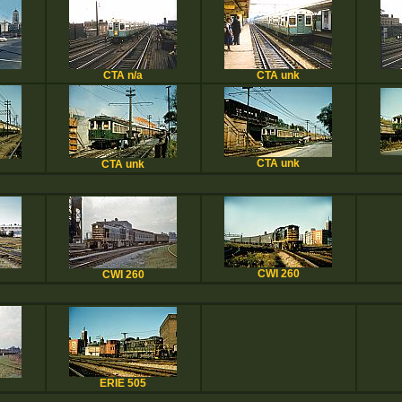
CTA n/a
CTA unk
CTA unk
CTA unk
CWI 260
CWI 260
ERIE 505