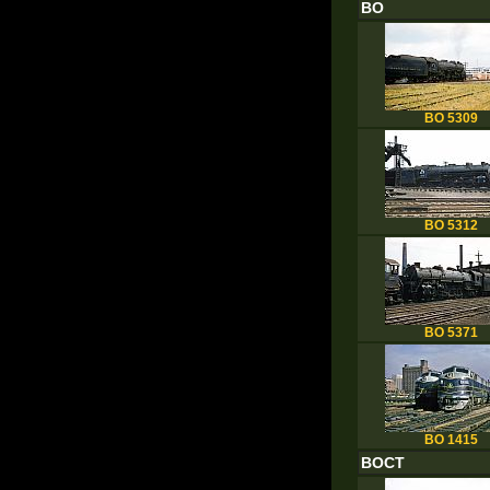
BO
BO 5309
BO 5312
BO 5371
BO 1415
BOCT