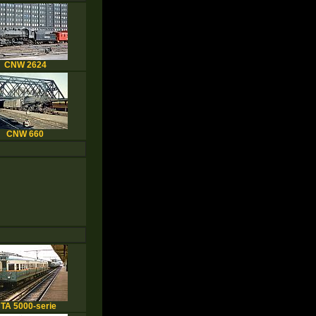
CNW 2624
CNW 660
TA 5000-serie