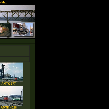
e Map
AMTK 277
AMTK 4028