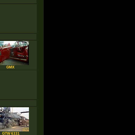
GMX
GTW 6331