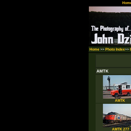
Hom
Home
>>
Photo Index
>>
AMTK
AMTK
AMTK 277