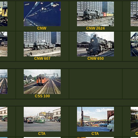
CNW
CNW 2624
CNW 607
CNW 650
CSS 100
CTA
CTA
C