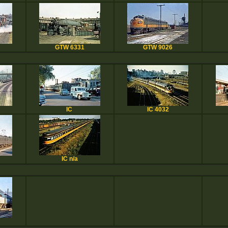
GTW 6331
GTW 9026
IC
IC 4032
IC n/a