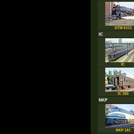
GTW 6331
IC
IC
IC 300
NKP
NKP 181