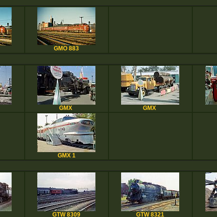
GMO 883
GMX
GMX
GMX 1
GTW 8309
GTW 8321