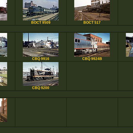
BOCT 9509
BOCT 517
CBQ 9916
CBQ 9924B
CBQ 9200